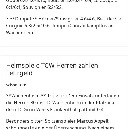
Göbel 6:4/4:6/5:10; Beuttler 2:6/6:4/10:4; Le Cocguic
6:1/6:1; Souvignier 6:2/6:2.
* **Doppel:** Hörner/Souvignier 4:6/4:6; Beuttler/Le
Cocguic 6:3/2:6/10:6; Tempel/Conrad kampflos an
Wachenheim.
Heimspiele TCW Herren zahlen
Lehrgeld
Saison 2026
**Wachenheim.** Trotz großem Einsatz unterlagen
die Herren 30 des TC Wachenheim in der Pfalzliga
dem TC Grün-Weiss Frankenthal glatt mit 0:4.
Besonders bitter: Spitzenspieler Marcus Appelt
schnupperte an einer Überraschung. Nach einem