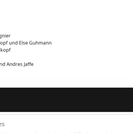
gnier
ßkopf und Else Guhmann
nkopf
nd Andres Jaffe
es