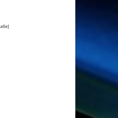
raße]