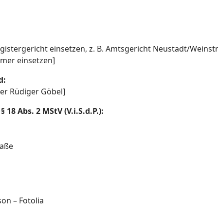
gistergericht einsetzen, z. B. Amtsgericht Neustadt/Weinst
mer einsetzen]
d:
der Rüdiger Göbel]
18 Abs. 2 MStV (V.i.S.d.P.):
raße
son – Fotolia