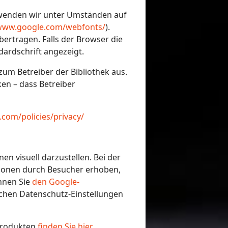
rwenden wir unter Umständen auf
/www.google.com/webfonts/
).
rtragen. Falls der Browser die
dardschrift angezeigt.
zum Betreiber der Bibliothek aus.
ken – dass Betreiber
com/policies/privacy/
 visuell darzustellen. Bei der
ionen durch Besucher erhoben,
nnen Sie
den Google-
chen Datenschutz-Einstellungen
Produkten
finden Sie hier
.