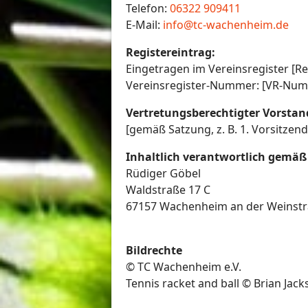
Telefon:
06322 909411
E-Mail:
info@tc-wachenheim.de
Registereintrag:
Eingetragen im Vereinsregister [Re
Vereinsregister-Nummer: [VR-Num
Vertretungsberechtigter Vorstan
[gemäß Satzung, z. B. 1. Vorsitzen
Inhaltlich verantwortlich gemäß § 
Rüdiger Göbel
Waldstraße 17 C
67157 Wachenheim an der Weinst
Bildrechte
© TC Wachenheim e.V.
Tennis racket and ball © Brian Jack