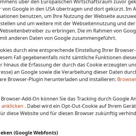
mmens über den Europäischen Wirtschaftsraum zuvor gekü
er von Google in den USA übertragen und dort gekürzt. Im A
mationen benutzen, um Ihre Nutzung der Webseite auszuwe
stellen und um weitere mit der Webseitennutzung und de
ebseitenbetreiber zu erbringen. Die im Rahmen von Googl
ht mit anderen Daten von Google zusammengeführt.
okies durch eine entsprechende Einstellung Ihrer Browser-
 diesem Fall gegebenenfalls nicht sämtliche Funktionen die
r hinaus die Erfassung der durch das Cookie erzeugten un
dresse) an Google sowie die Verarbeitung dieser Daten durc
re Browser-Plugin herunterladen und installieren:
Browser
um Browser-Add-On können Sie das Tracking durch Google An
k anklicken
. Dabei wird ein Opt-Out-Cookie auf Ihrem Gerät i
ür diese Website und für diesen Browser zukünftig verhind
heken (Google Webfonts)