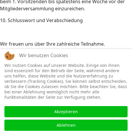
beim 1. Vorsitzenden bis spätestens eine Woche vor der
Mitgliederversammlung einzureichen.
10. Schlusswort und Verabschiedung
Wir freuen uns über Ihre zahlreiche Teilnahme.
Wir benutzen Cookies
Wir nutzen Cookies auf unserer Website. Einige von ihnen
Mit freundlichen Grüßen
sind essenziell für den Betrieb der Seite, während andere
uns helfen, diese Website und die Nutzererfahrung zu
verbessern (Tracking Cookies). Sie können selbst entscheiden,
ob Sie die Cookies zulassen möchten. Bitte beachten Sie, dass
Rüdiger Göbel Friederike Schmidt
bei einer Ablehnung womöglich nicht mehr alle
Funktionalitäten der Seite zur Verfügung stehen.
(1. Vorsitzender) (Schriftführerin)
Akzeptieren
© 2026 TC Wachenheim e.V.
Ablehnen