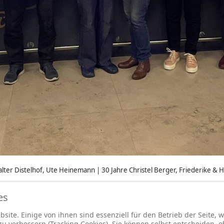
 Walter Distelhof, Ute Heinemann | 30 Jahre Christel Berger, Friederike & 
es
site. Einige von ihnen sind essenziell für den Betrieb der Seite,
ie Mitglieder und das Unfassbar-Team für diesen gelungen
 verbessern (Tracking Cookies). Sie können selbst entscheiden, o