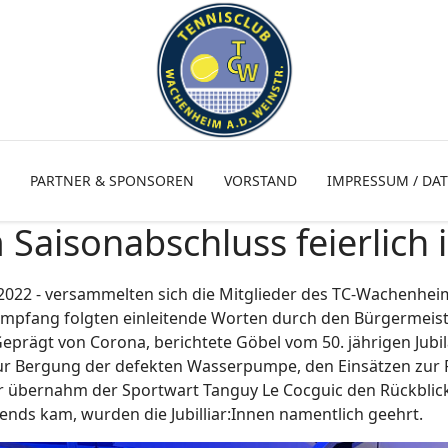
PARTNER & SPONSOREN
VORSTAND
IMPRESSUM / DA
aisonabschluss feierlich 
2022 - versammelten sich die Mitglieder des TC-Wachenhe
empfang folgten einleitende Worten durch den Bürgermeis
eprägt von Corona, berichtete Göbel vom 50. jährigen Jubi
r Bergung der defekten Wasserpumpe, den Einsätzen zur Pf
er übernahm der Sportwart Tanguy Le Cocguic den Rückblic
ends kam, wurden die Jubilliar:Innen namentlich geehrt.