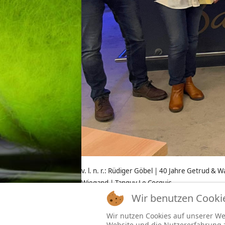
v. l. n. r.: Rüdiger Göbel | 40 Jahre Getrud &
Wie
gand | Tanguy Le Cocguic.
Wir benutzen Cooki
Wir nutzen Cookies auf unserer Web
Ein herzliches Dankeschön geht an d
Website und die Nutzererfahrung zu