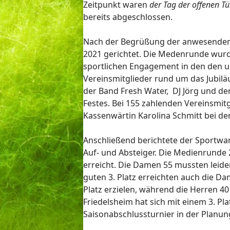
Zeitpunkt waren
der Tag der offenen Tü
bereits abgeschlossen.
Nach der Begrüßung der anwesenden M
2021 gerichtet. Die Medenrunde wurd
sportlichen Engagement in den den u
Vereinsmitglieder rund um das Jubilä
der Band Fresh Water, DJ Jörg und d
Festes. Bei 155 zahlenden Vereinsmit
Kassenwärtin Karolina Schmitt bei der
Anschließend berichtete der Sportwar
Auf- und Absteiger. Die Medienrunde 2
erreicht. Die Damen 55 mussten leider 
guten 3. Platz erreichten auch die Dam
Platz erzielen, während die Herren 40
Friedelsheim hat sich mit einem 3. Pla
Saisonabschlussturnier in der Planun