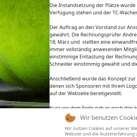
Die Instandsetzung der Plätze wurde 
Verfügung stehen und der TC-Wachenh
Der Auftrag an den Vorstand zur Ans
gewährt. Die Rechnungsprüfer Andrea
18; März und stellten eine einwandf
immer vollständig anwesenden Mitgli
einstimmige Entlastung der Rechnung
Schneider einstimmig gewählt und d
Anschließend wurde das Konzept zur 
denen sich Sponsoren mit ihrem Log
auf der Webseite bereitgestellt.
Kurz vor dem Ende gab es noch den H
attraktiven Stand am Brunnen vor der
Wir benutzen Cooki
die anwesenden Mitglieder und den Vo
Wir nutzen Cookies auf unserer Web
Website und die Nutzererfahrung zu