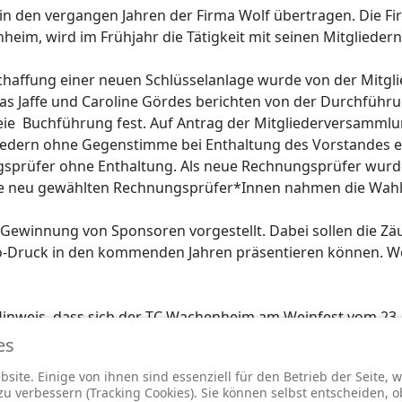
in den vergangen Jahren der Firma Wolf übertragen. Die F
eim, wird im Frühjahr die Tätigkeit mit seinen Mitgliede
chaffung einer neuen Schlüsselanlage wurde von der Mitg
s Jaffe und Caroline Gördes berichten von der Durchführ
reie Buchführung fest. Auf Antrag der Mitgliederversamml
edern ohne Gegenstimme bei Enthaltung des Vorstandes e
sprüfer ohne Enthaltung. Als neue Rechnungsprüfer wurde
ie neu gewählten Rechnungsprüfer*Innen nahmen die Wahl
Gewinnung von Sponsoren vorgestellt. Dabei sollen die Zä
o-Druck in den kommenden Jahren präsentieren können. W
inweis, dass sich der TC Wachenheim am Weinfest vom 23.
 Kirche präsentieren wird. Das Schlusswort richtete Rüdig
es
rstandsmitgliedern und wünschte allen Spielern eine erfo
site. Einige von ihnen sind essenziell für den Betrieb der Seite,
 verbessern (Tracking Cookies). Sie können selbst entscheiden, o