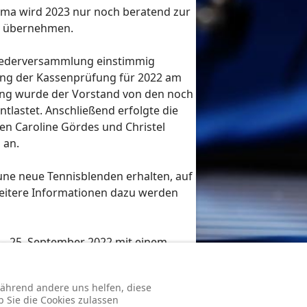
irma wird 2023 nur noch beratend zur
rn übernehmen.
liederversammlung einstimmig
ung der Kassenprüfung für 2022 am
ung wurde der Vorstand von den noch
ntlastet. Anschließend
erfolgte die
n Caroline Gördes und Christel
 an.
une neue Tennisblenden erhalten, auf
eitere Informationen dazu werden
 – 25. September 2022 mit einem
er Göbel um 20.30 Uhr seinen Dank an
lgreiche Tennissaison 2022.
 während andere uns helfen, diese
b Sie die Cookies zulassen