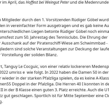
r
im April, das
Hoffest bei Weingut Peter
und die Medenrunde 
itglieder durch den 1. Vorsitzenden Rüdiger Göbel wurde 
en in vereinfachter Form ausgetragen und es gab keine A
nterschiedlichen Liegen betonte Rüdiger Göbel noch einm
umsfest zum 50. Jahrestag des Tennisclubs. Die Ehrung der
er Ausschank auf der Piratenschiff-Wiese am Schwimmbad - 
gliedern sind solche Veranstaltungen zur Deckung der laufe
 Vorstellung der soliden Bilanz.
t, Tanguy Le Cocguic, von einer relativ lockereren Medensp
022 umriss e wie folgt. In 2022 haben die Damen 50 in der P
wieder in der starken Pfalzliga spielen, da es keine A-Klasse
en55 Doppel in der Pfalzliga. Die Herren 40 I konnten in de
 II in der B Klasse einen guten 3. Platz erreichte. Auch di
tz gut geschlagen. Sportlich ist für Mitte September eine C
g.