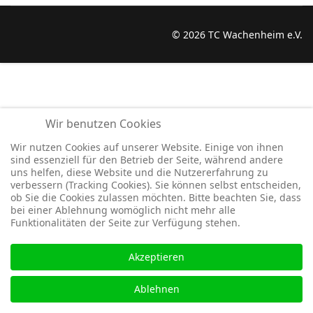
© 2026 TC Wachenheim e.V.
Wir benutzen Cookies
Wir nutzen Cookies auf unserer Website. Einige von ihnen
sind essenziell für den Betrieb der Seite, während andere
uns helfen, diese Website und die Nutzererfahrung zu
verbessern (Tracking Cookies). Sie können selbst entscheiden,
ob Sie die Cookies zulassen möchten. Bitte beachten Sie, dass
bei einer Ablehnung womöglich nicht mehr alle
Funktionalitäten der Seite zur Verfügung stehen.
Akzeptieren
Ablehnen