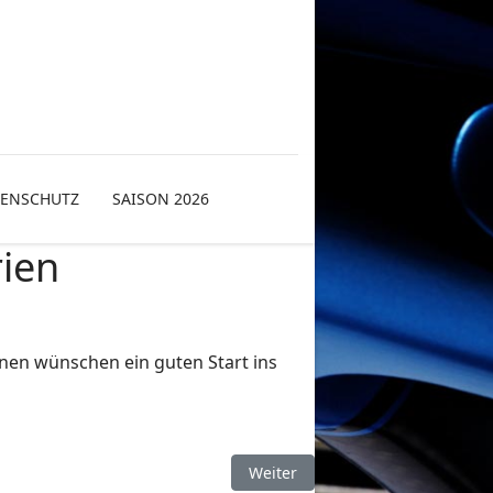
TENSCHUTZ
SAISON 2026
rien
nnen wünschen ein guten Start ins
Nächster Beitrag: Helmut Panzer 
Weiter