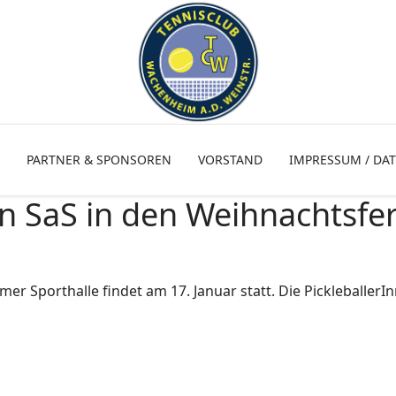
PARTNER & SPONSOREN
VORSTAND
IMPRESSUM / DA
n SaS in den Weihnachtsfe
er Sporthalle findet am 17. Januar statt. Die PickleballerI
2026 - Sport-am-Samstag (SaS)