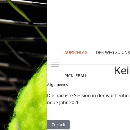
AUFSCHLAG
DER WEG ZU UNS
Kei
PICKLEBALL
Allgemeines
Die nächste Session in der wachenheim
neue Jahr 2026.
Vorheriger Beitrag: Pickleball-Session 
Zurück